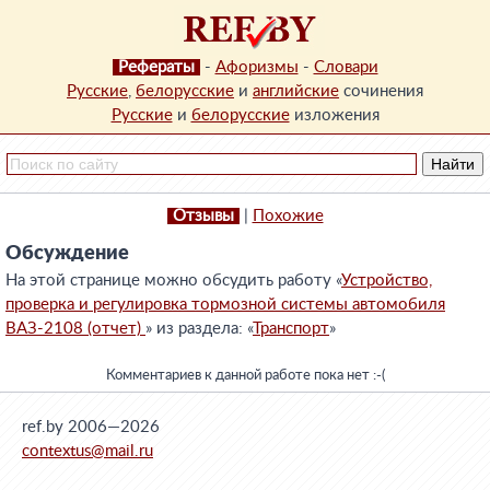
Рефераты
-
Афоризмы
-
Словари
Русские
,
белорусские
и
английские
сочинения
Русские
и
белорусские
изложения
Отзывы
|
Похожие
Обсуждение
На этой странице можно обсудить работу «
Устройство,
проверка и регулировка тормозной системы автомобиля
ВАЗ-2108 (отчет)
» из раздела: «
Транспорт
»
Комментариев к данной работе пока нет :-(
ref.by 2006—2026
contextus@mail.ru