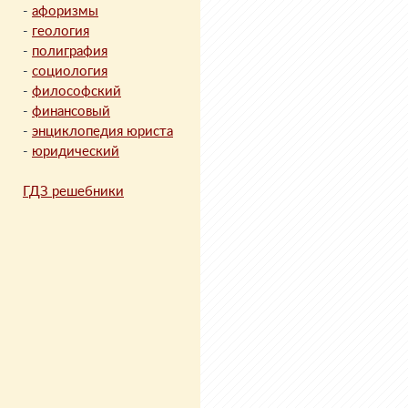
-
афоризмы
-
геология
-
полиграфия
-
социология
-
философский
-
финансовый
-
энциклопедия юриста
-
юридический
ГДЗ решебники