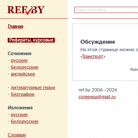
Главная
Рефераты, курсовые
Обсуждение
На этой странице можно о
Сочинения
«
Транспорт
»
-
русские
-
белорусские
Комм
-
английские
-
литературные герои
ref.by 2006—2026
-
биографии
contextus@mail.ru
Изложения
-
русские
-
белорусские
Словари