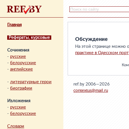
Главная
Рефераты, курсовые
Обсуждение
На этой странице можно о
Сочинения
практике в Одесском порт
-
русские
-
белорусские
Комм
-
английские
-
литературные герои
ref.by 2006—2026
-
биографии
contextus@mail.ru
Изложения
-
русские
-
белорусские
Словари