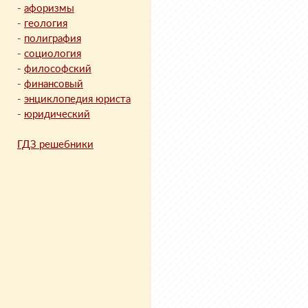
-
афоризмы
-
геология
-
полиграфия
-
социология
-
философский
-
финансовый
-
энциклопедия юриста
-
юридический
ГДЗ решебники