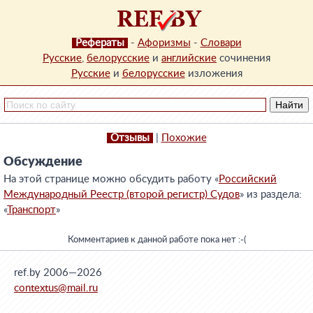
Рефераты
-
Афоризмы
-
Словари
Русские
,
белорусские
и
английские
сочинения
Русские
и
белорусские
изложения
Отзывы
|
Похожие
Обсуждение
На этой странице можно обсудить работу «
Российский
Международный Реестр (второй регистр) Судов
» из раздела:
«
Транспорт
»
Комментариев к данной работе пока нет :-(
ref.by 2006—2026
contextus@mail.ru