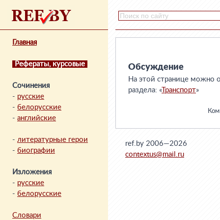
Главная
Рефераты, курсовые
Обсуждение
На этой странице можно о
Сочинения
раздела: «
Транспорт
»
-
русские
-
белорусские
Комм
-
английские
-
литературные герои
ref.by 2006—2026
-
биографии
contextus@mail.ru
Изложения
-
русские
-
белорусские
Словари