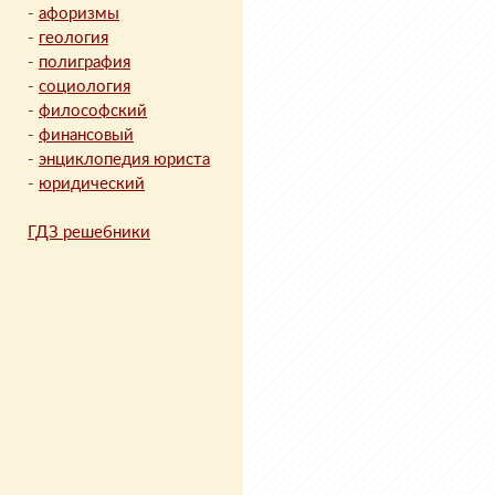
-
афоризмы
-
геология
-
полиграфия
-
социология
-
философский
-
финансовый
-
энциклопедия юриста
-
юридический
ГДЗ решебники