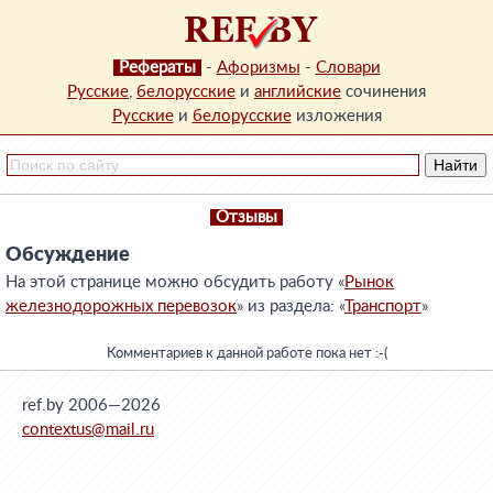
Рефераты
-
Афоризмы
-
Словари
Русские
,
белорусские
и
английские
сочинения
Русские
и
белорусские
изложения
Отзывы
Обсуждение
На этой странице можно обсудить работу «
Рынок
железнодорожных перевозок
» из раздела: «
Транспорт
»
Комментариев к данной работе пока нет :-(
ref.by 2006—2026
contextus@mail.ru