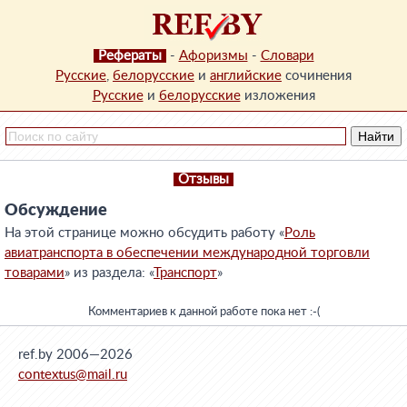
Рефераты
-
Афоризмы
-
Словари
Русские
,
белорусские
и
английские
сочинения
Русские
и
белорусские
изложения
Отзывы
Обсуждение
На этой странице можно обсудить работу «
Роль
авиатранспорта в обеспечении международной торговли
товарами
» из раздела: «
Транспорт
»
Комментариев к данной работе пока нет :-(
ref.by 2006—2026
contextus@mail.ru