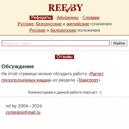
Рефераты
-
Афоризмы
-
Словари
Русские
,
белорусские
и
английские
сочинения
Русские
и
белорусские
изложения
Отзывы
Обсуждение
На этой странице можно обсудить работу «
Расчет
грузоподъемных машин
» из раздела: «
Транспорт
»
Комментариев к данной работе пока нет :-(
ref.by 2006—2026
contextus@mail.ru