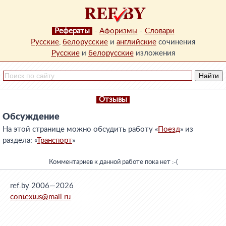
Рефераты
-
Афоризмы
-
Словари
Русские
,
белорусские
и
английские
сочинения
Русские
и
белорусские
изложения
Отзывы
Обсуждение
На этой странице можно обсудить работу «
Поезд
» из
раздела: «
Транспорт
»
Комментариев к данной работе пока нет :-(
ref.by 2006—2026
contextus@mail.ru