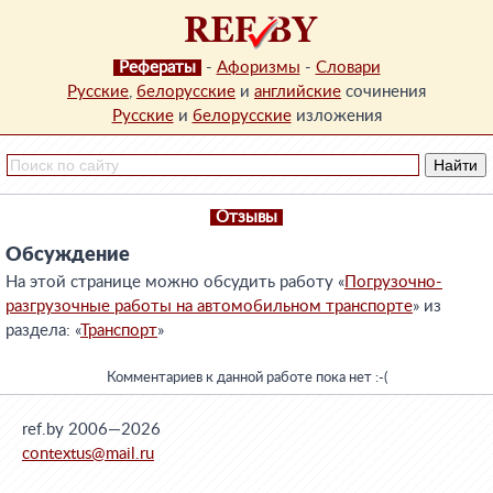
Рефераты
-
Афоризмы
-
Словари
Русские
,
белорусские
и
английские
сочинения
Русские
и
белорусские
изложения
Отзывы
Обсуждение
На этой странице можно обсудить работу «
Погрузочно-
разгрузочные работы на автомобильном транспорте
» из
раздела: «
Транспорт
»
Комментариев к данной работе пока нет :-(
ref.by 2006—2026
contextus@mail.ru