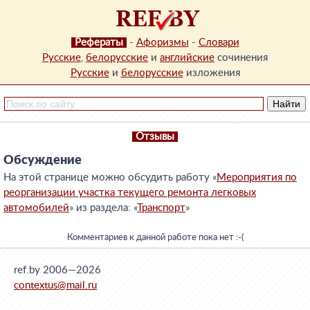
Рефераты
-
Афоризмы
-
Словари
Русские
,
белорусские
и
английские
сочинения
Русские
и
белорусские
изложения
Отзывы
Обсуждение
На этой странице можно обсудить работу «
Мероприятия по
реорганизации участка текущего ремонта легковых
автомобилей
» из раздела: «
Транспорт
»
Комментариев к данной работе пока нет :-(
ref.by 2006—2026
contextus@mail.ru