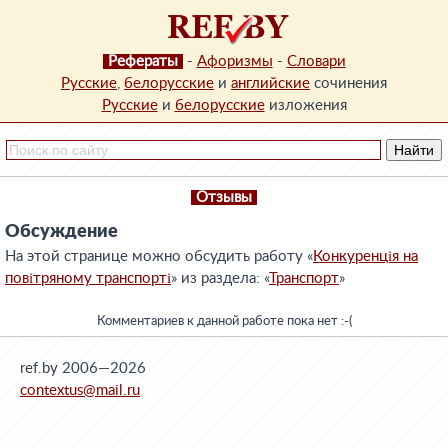
Рефераты
-
Афоризмы
-
Словари
Русские
,
белорусские
и
английские
сочинения
Русские
и
белорусские
изложения
Отзывы
Обсуждение
На этой странице можно обсудить работу «
Конкуренція на
повітряному транспорті
» из раздела: «
Транспорт
»
Комментариев к данной работе пока нет :-(
ref.by 2006—2026
contextus@mail.ru