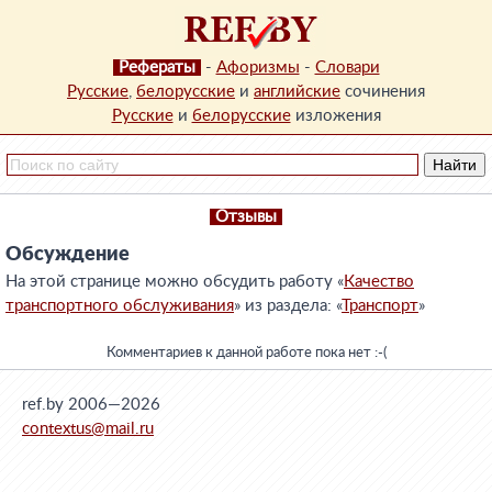
Рефераты
-
Афоризмы
-
Словари
Русские
,
белорусские
и
английские
сочинения
Русские
и
белорусские
изложения
Отзывы
Обсуждение
На этой странице можно обсудить работу «
Качество
транспортного обслуживания
» из раздела: «
Транспорт
»
Комментариев к данной работе пока нет :-(
ref.by 2006—2026
contextus@mail.ru