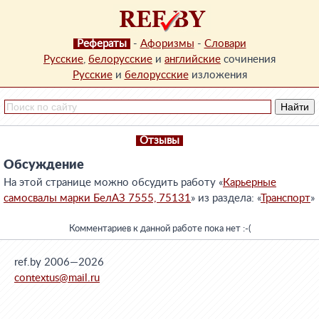
Рефераты
-
Афоризмы
-
Словари
Русские
,
белорусские
и
английские
сочинения
Русские
и
белорусские
изложения
Отзывы
Обсуждение
На этой странице можно обсудить работу «
Карьерные
самосвалы марки БелАЗ 7555, 75131
» из раздела: «
Транспорт
»
Комментариев к данной работе пока нет :-(
ref.by 2006—2026
contextus@mail.ru