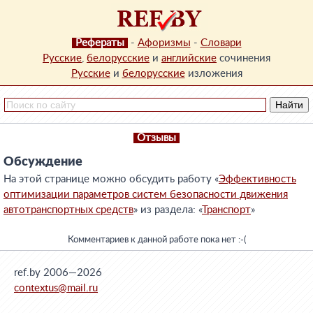
Рефераты
-
Афоризмы
-
Словари
Русские
,
белорусские
и
английские
сочинения
Русские
и
белорусские
изложения
Отзывы
Обсуждение
На этой странице можно обсудить работу «
Эффективность
оптимизации параметров систем безопасности движения
автотранспортных средств
» из раздела: «
Транспорт
»
Комментариев к данной работе пока нет :-(
ref.by 2006—2026
contextus@mail.ru