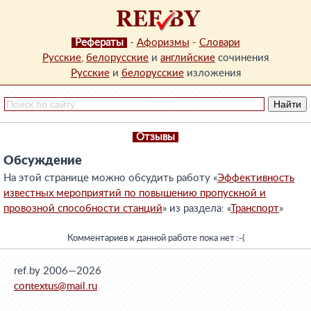
Рефераты
-
Афоризмы
-
Словари
Русские
,
белорусские
и
английские
сочинения
Русские
и
белорусские
изложения
Отзывы
Обсуждение
На этой странице можно обсудить работу «
Эффективность
известных мероприятий по повышению пропускной и
провозной способности станций
» из раздела: «
Транспорт
»
Комментариев к данной работе пока нет :-(
ref.by 2006—2026
contextus@mail.ru