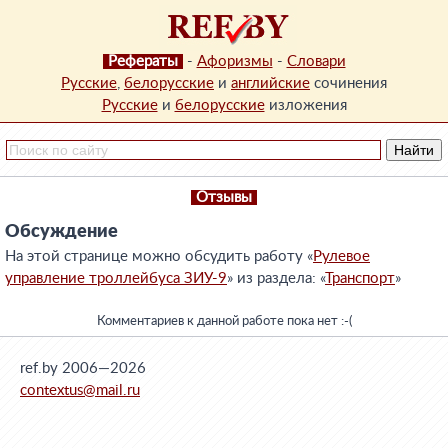
Рефераты
-
Афоризмы
-
Словари
Русские
,
белорусские
и
английские
сочинения
Русские
и
белорусские
изложения
Отзывы
Обсуждение
На этой странице можно обсудить работу «
Рулевое
управление троллейбуса ЗИУ-9
» из раздела: «
Транспорт
»
Комментариев к данной работе пока нет :-(
ref.by 2006—2026
contextus@mail.ru