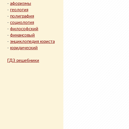
-
афоризмы
-
геология
-
полиграфия
-
социология
-
философский
-
финансовый
-
энциклопедия юриста
-
юридический
ГДЗ решебники