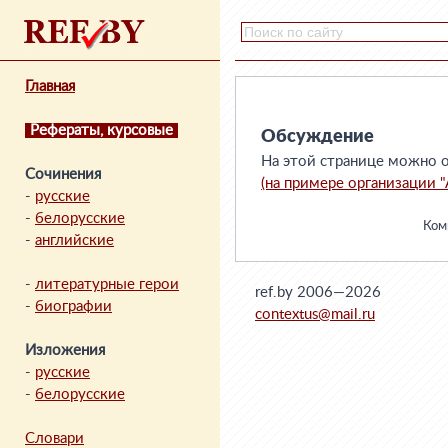
Главная
Рефераты, курсовые
Обсуждение
На этой странице можно о
Сочинения
(на примере организации 
-
русские
-
белорусские
Комм
-
английские
-
литературные герои
ref.by 2006—2026
-
биографии
contextus@mail.ru
Изложения
-
русские
-
белорусские
Словари