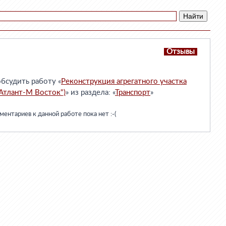
Отзывы
бсудить работу «
Реконструкция агрегатного участка
"Атлант-М Восток")
» из раздела: «
Транспорт
»
ентариев к данной работе пока нет :-(