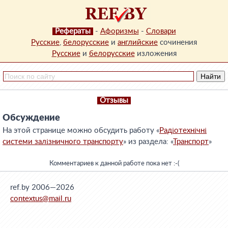
Рефераты
-
Афоризмы
-
Словари
Русские
,
белорусские
и
английские
сочинения
Русские
и
белорусские
изложения
Отзывы
Обсуждение
На этой странице можно обсудить работу «
Радіотехнічні
системи залізничного транспорту
» из раздела: «
Транспорт
»
Комментариев к данной работе пока нет :-(
ref.by 2006—2026
contextus@mail.ru