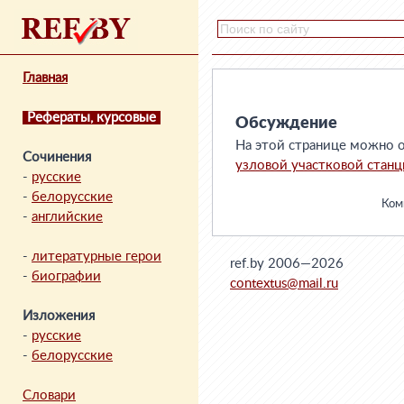
Главная
Рефераты, курсовые
Обсуждение
На этой странице можно о
Сочинения
узловой участковой стан
-
русские
-
белорусские
Комм
-
английские
-
литературные герои
ref.by 2006—2026
-
биографии
contextus@mail.ru
Изложения
-
русские
-
белорусские
Словари