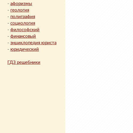
-
афоризмы
-
геология
-
полиграфия
-
социология
-
философский
-
финансовый
-
энциклопедия юриста
-
юридический
ГДЗ решебники