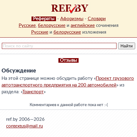
Рефераты
-
Афоризмы
-
Словари
Русские
,
белорусские
и
английские
сочинения
Русские
и
белорусские
изложения
Отзывы
Обсуждение
На этой странице можно обсудить работу «
Проект грузового
автотранспортного предприятия на 200 автомобилей
» из
раздела: «
Транспорт
»
Комментариев к данной работе пока нет :-(
ref.by 2006—2026
contextus@mail.ru