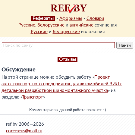
Рефераты
-
Афоризмы
-
Словари
Русские
,
белорусские
и
английские
сочинения
Русские
и
белорусские
изложения
Отзывы
Обсуждение
На этой странице можно обсудить работу «
Проект
автотранспортного предприятия для автомобилей ЗИЛ с
детальной разработкой шиномонтажного участка
» из
раздела: «
Транспорт
»
Комментариев к данной работе пока нет :-(
ref.by 2006—2026
contextus@mail.ru