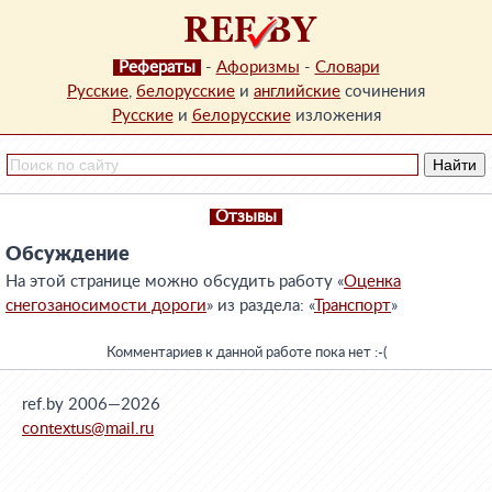
Рефераты
-
Афоризмы
-
Словари
Русские
,
белорусские
и
английские
сочинения
Русские
и
белорусские
изложения
Отзывы
Обсуждение
На этой странице можно обсудить работу «
Оценка
снегозаносимости дороги
» из раздела: «
Транспорт
»
Комментариев к данной работе пока нет :-(
ref.by 2006—2026
contextus@mail.ru