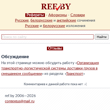
Рефераты
-
Афоризмы
-
Словари
Русские
,
белорусские
и
английские
сочинения
Русские
и
белорусские
изложения
Отзывы
Обсуждение
На этой странице можно обсудить работу «
Организация
транспортно-логистической системы доставки грузов в
смешанном сообщении
» из раздела: «
Транспорт
»
Комментариев к данной работе пока нет :-(
ref.by 2006—2026
contextus@mail.ru