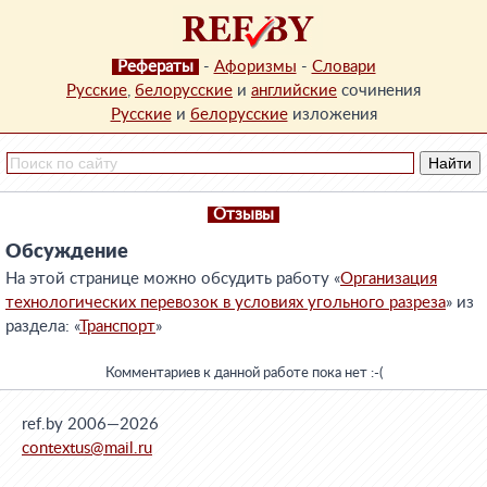
Рефераты
-
Афоризмы
-
Словари
Русские
,
белорусские
и
английские
сочинения
Русские
и
белорусские
изложения
Отзывы
Обсуждение
На этой странице можно обсудить работу «
Организация
технологических перевозок в условиях угольного разреза
» из
раздела: «
Транспорт
»
Комментариев к данной работе пока нет :-(
ref.by 2006—2026
contextus@mail.ru