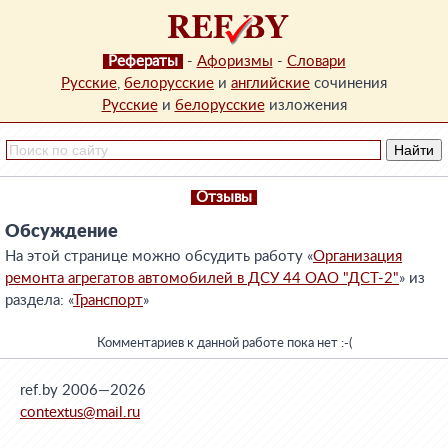
Рефераты
-
Афоризмы
-
Словари
Русские
,
белорусские
и
английские
сочинения
Русские
и
белорусские
изложения
Отзывы
Обсуждение
На этой странице можно обсудить работу «
Организация
ремонта агрегатов автомобилей в ДСУ 44 ОАО "ДСТ-2"
» из
раздела: «
Транспорт
»
Комментариев к данной работе пока нет :-(
ref.by 2006—2026
contextus@mail.ru