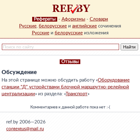
Рефераты
-
Афоризмы
-
Словари
Русские
,
белорусские
и
английские
сочинения
Русские
и
белорусские
изложения
Отзывы
Обсуждение
На этой странице можно обсудить работу «
Оборудование
станции "Д" устройствами блочной маршрутно-релейной
централизации
» из раздела: «
Транспорт
»
Комментариев к данной работе пока нет :-(
ref.by 2006—2026
contextus@mail.ru