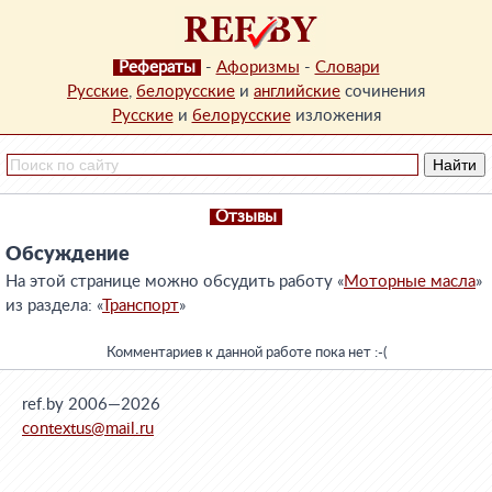
Рефераты
-
Афоризмы
-
Словари
Русские
,
белорусские
и
английские
сочинения
Русские
и
белорусские
изложения
Отзывы
Обсуждение
На этой странице можно обсудить работу «
Моторные масла
»
из раздела: «
Транспорт
»
Комментариев к данной работе пока нет :-(
ref.by 2006—2026
contextus@mail.ru