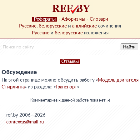
Рефераты
-
Афоризмы
-
Словари
Русские
,
белорусские
и
английские
сочинения
Русские
и
белорусские
изложения
Отзывы
Обсуждение
На этой странице можно обсудить работу «
Модель двигателя
Стирлинга
» из раздела: «
Транспорт
»
Комментариев к данной работе пока нет :-(
ref.by 2006—2026
contextus@mail.ru