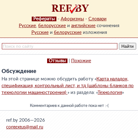
Рефераты
-
Афоризмы
-
Словари
Русские
,
белорусские
и
английские
сочинения
Русские
и
белорусские
изложения
Отзывы
|
Похожие
Обсуждение
На этой странице можно обсудить работу «
Карта наладок,
спецификация, контрольный лист, и тд (шаблоны бланков по
технологии машиностроения)
» из раздела: «
Технология
»
Комментариев к данной работе пока нет :-(
ref.by 2006—2026
contextus@mail.ru