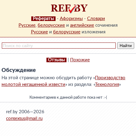
Рефераты
-
Афоризмы
-
Словари
Русские
,
белорусские
и
английские
сочинения
Русские
и
белорусские
изложения
Отзывы
|
Похожие
Обсуждение
На этой странице можно обсудить работу «
Производство
молотой негашенной извести
» из раздела: «
Технология
»
Комментариев к данной работе пока нет :-(
ref.by 2006—2026
contextus@mail.ru