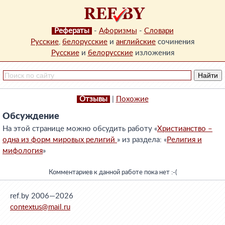
Рефераты
-
Афоризмы
-
Словари
Русские
,
белорусские
и
английские
сочинения
Русские
и
белорусские
изложения
Отзывы
|
Похожие
Обсуждение
На этой странице можно обсудить работу «
Христианство –
одна из форм мировых религий
» из раздела: «
Религия и
мифология
»
Комментариев к данной работе пока нет :-(
ref.by 2006—2026
contextus@mail.ru