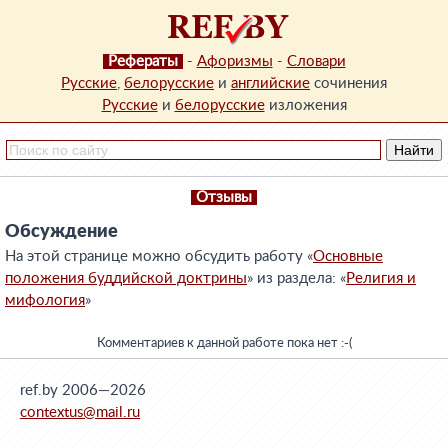
Рефераты
-
Афоризмы
-
Словари
Русские
,
белорусские
и
английские
сочинения
Русские
и
белорусские
изложения
Отзывы
Обсуждение
На этой странице можно обсудить работу «
Основные
положения буддийской доктрины
» из раздела: «
Религия и
мифология
»
Комментариев к данной работе пока нет :-(
ref.by 2006—2026
contextus@mail.ru