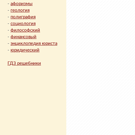
-
афоризмы
-
геология
-
полиграфия
-
социология
-
философский
-
финансовый
-
энциклопедия юриста
-
юридический
ГДЗ решебники