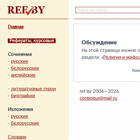
Главная
Рефераты, курсовые
Обсуждение
На этой странице можно о
Сочинения
раздела: «
Религия и мифо
-
русские
-
белорусские
Комм
-
английские
-
литературные герои
ref.by 2006—2026
-
биографии
contextus@mail.ru
Изложения
-
русские
-
белорусские
Словари