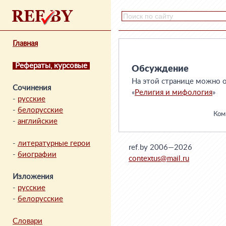
Главная
Рефераты, курсовые
Обсуждение
На этой странице можно о
Сочинения
«
Религия и мифология
»
-
русские
-
белорусские
Комм
-
английские
-
литературные герои
ref.by 2006—2026
-
биографии
contextus@mail.ru
Изложения
-
русские
-
белорусские
Словари