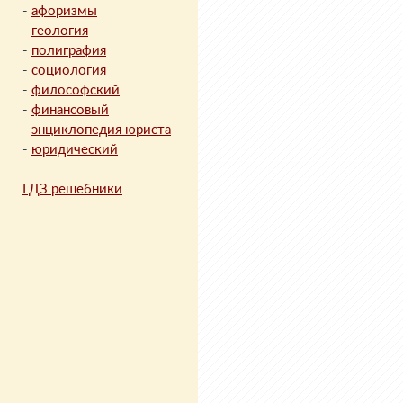
-
афоризмы
-
геология
-
полиграфия
-
социология
-
философский
-
финансовый
-
энциклопедия юриста
-
юридический
ГДЗ решебники