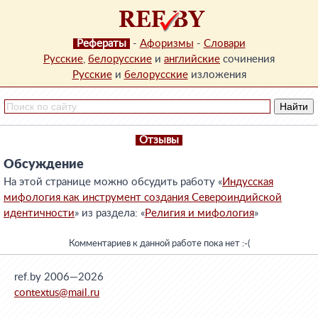
Рефераты
-
Афоризмы
-
Словари
Русские
,
белорусские
и
английские
сочинения
Русские
и
белорусские
изложения
Отзывы
Обсуждение
На этой странице можно обсудить работу «
Индусская
мифология как инструмент создания Североиндийской
идентичности
» из раздела: «
Религия и мифология
»
Комментариев к данной работе пока нет :-(
ref.by 2006—2026
contextus@mail.ru