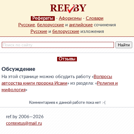
Рефераты
-
Афоризмы
-
Словари
Русские
,
белорусские
и
английские
сочинения
Русские
и
белорусские
изложения
Отзывы
Обсуждение
На этой странице можно обсудить работу «
Вопросы
авторства книги пророка Исаии
» из раздела: «
Религия и
мифология
»
Комментариев к данной работе пока нет :-(
ref.by 2006—2026
contextus@mail.ru