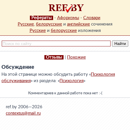
Рефераты
-
Афоризмы
-
Словари
Русские
,
белорусские
и
английские
сочинения
Русские
и
белорусские
изложения
Отзывы
|
Похожие
Обсуждение
На этой странице можно обсудить работу «
Психология
обслуживания
» из раздела: «
Психология
»
Комментариев к данной работе пока нет :-(
ref.by 2006—2026
contextus@mail.ru