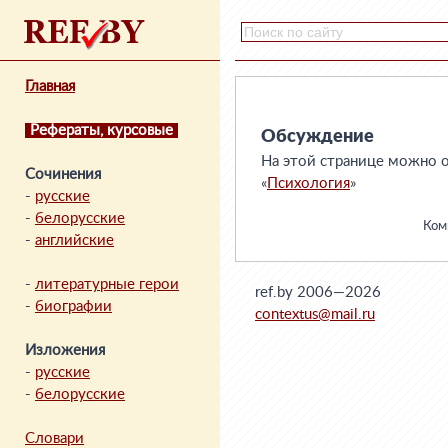
Главная
Рефераты, курсовые
Обсуждение
На этой странице можно о
Сочинения
«
Психология
»
-
русские
-
белорусские
Комм
-
английские
-
литературные герои
ref.by 2006—2026
-
биографии
contextus@mail.ru
Изложения
-
русские
-
белорусские
Словари