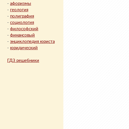
-
афоризмы
-
геология
-
полиграфия
-
социология
-
философский
-
финансовый
-
энциклопедия юриста
-
юридический
ГДЗ решебники