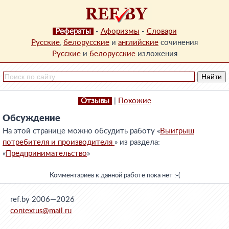
Рефераты
-
Афоризмы
-
Словари
Русские
,
белорусские
и
английские
сочинения
Русские
и
белорусские
изложения
Отзывы
|
Похожие
Обсуждение
На этой странице можно обсудить работу «
Выигрыш
потребителя и производителя
» из раздела:
«
Предпринимательство
»
Комментариев к данной работе пока нет :-(
ref.by 2006—2026
contextus@mail.ru