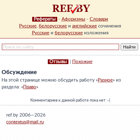
Рефераты
-
Афоризмы
-
Словари
Русские
,
белорусские
и
английские
сочинения
Русские
и
белорусские
изложения
Отзывы
|
Похожие
Обсуждение
На этой странице можно обсудить работу «
Разное
» из
раздела: «
Право
»
Комментариев к данной работе пока нет :-(
ref.by 2006—2026
contextus@mail.ru