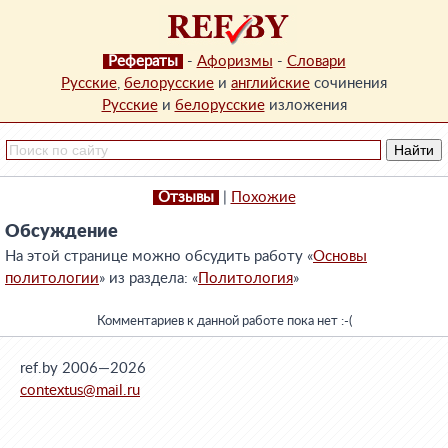
Рефераты
-
Афоризмы
-
Словари
Русские
,
белорусские
и
английские
сочинения
Русские
и
белорусские
изложения
Отзывы
|
Похожие
Обсуждение
На этой странице можно обсудить работу «
Основы
политологии
» из раздела: «
Политология
»
Комментариев к данной работе пока нет :-(
ref.by 2006—2026
contextus@mail.ru