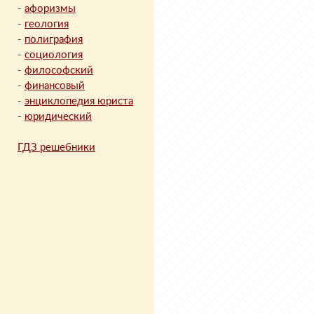
-
афоризмы
-
геология
-
полиграфия
-
социология
-
философский
-
финансовый
-
энциклопедия юриста
-
юридический
ГДЗ решебники