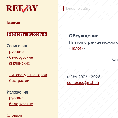
Главная
Рефераты, курсовые
Обсуждение
На этой странице можно о
Сочинения
«
Налоги
»
-
русские
-
белорусские
Комм
-
английские
-
литературные герои
ref.by 2006—2026
-
биографии
contextus@mail.ru
Изложения
-
русские
-
белорусские
Словари