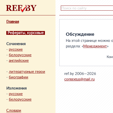
Главная
Рефераты, курсовые
Обсуждение
На этой странице можно о
Сочинения
раздела: «
Менеджмент
»
-
русские
-
белорусские
Комм
-
английские
-
литературные герои
ref.by 2006—2026
-
биографии
contextus@mail.ru
Изложения
-
русские
-
белорусские
Словари