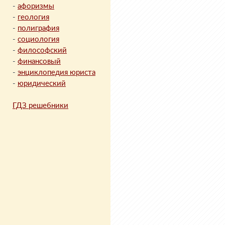
-
афоризмы
-
геология
-
полиграфия
-
социология
-
философский
-
финансовый
-
энциклопедия юриста
-
юридический
ГДЗ решебники