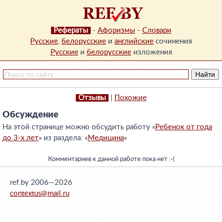
Рефераты
-
Афоризмы
-
Словари
Русские
,
белорусские
и
английские
сочинения
Русские
и
белорусские
изложения
Отзывы
|
Похожие
Обсуждение
На этой странице можно обсудить работу «
Ребенок от года
до 3-х лет
» из раздела: «
Медицина
»
Комментариев к данной работе пока нет :-(
ref.by 2006—2026
contextus@mail.ru