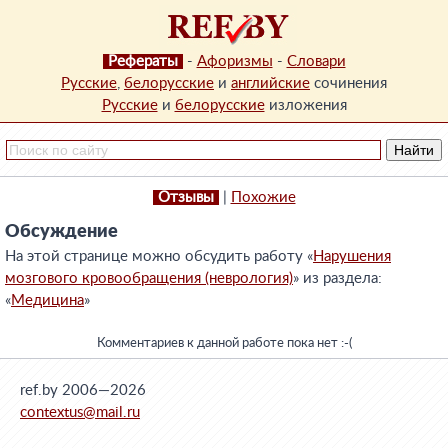
Рефераты
-
Афоризмы
-
Словари
Русские
,
белорусские
и
английские
сочинения
Русские
и
белорусские
изложения
Отзывы
|
Похожие
Обсуждение
На этой странице можно обсудить работу «
Нарушения
мозгового кровообращения (неврология)
» из раздела:
«
Медицина
»
Комментариев к данной работе пока нет :-(
ref.by 2006—2026
contextus@mail.ru