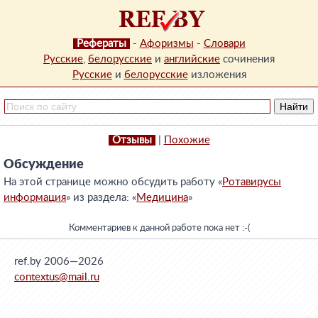
Рефераты
-
Афоризмы
-
Словари
Русские
,
белорусские
и
английские
сочинения
Русские
и
белорусские
изложения
Отзывы
|
Похожие
Обсуждение
На этой странице можно обсудить работу «
Ротавирусы
информация
» из раздела: «
Медицина
»
Комментариев к данной работе пока нет :-(
ref.by 2006—2026
contextus@mail.ru