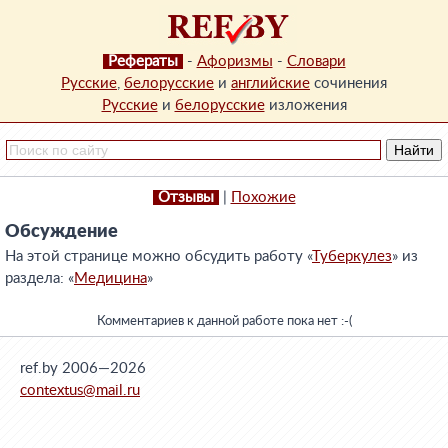
Рефераты
-
Афоризмы
-
Словари
Русские
,
белорусские
и
английские
сочинения
Русские
и
белорусские
изложения
Отзывы
|
Похожие
Обсуждение
На этой странице можно обсудить работу «
Туберкулез
» из
раздела: «
Медицина
»
Комментариев к данной работе пока нет :-(
ref.by 2006—2026
contextus@mail.ru