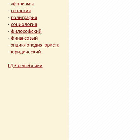
-
афоризмы
-
геология
-
полиграфия
-
социология
-
философский
-
финансовый
-
энциклопедия юриста
-
юридический
ГДЗ решебники