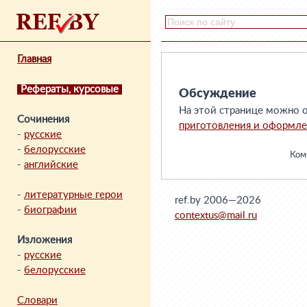
Главная
Рефераты, курсовые
Обсуждение
На этой странице можно о
Сочинения
приготовления и оформле
-
русские
-
белорусские
Комм
-
английские
-
литературные герои
ref.by 2006—2026
-
биографии
contextus@mail.ru
Изложения
-
русские
-
белорусские
Словари