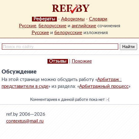
Рефераты
-
Афоризмы
-
Словари
Русские
,
белорусские
и
английские
сочинения
Русские
и
белорусские
изложения
Отзывы
|
Похожие
Обсуждение
На этой странице можно обсудить работу «
Арбитраж :
представители в суде
» из раздела: «
Арбитражный процесс
»
Комментариев к данной работе пока нет :-(
ref.by 2006—2026
contextus@mail.ru